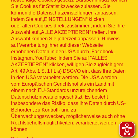
Sitemap
Sie Cookies für Statistikzwecke zulassen. Sie
können die Datenschutzeinstellungen anpassen,
indem Sie auf „EINSTELLUNGEN“ klicken
oder allen Cookies direkt zustimmen, indem Sie Ihre
Auswahl auf „ALLE AKZEPTIEREN“ treffen. Ihre
Auswahl können Sie jederzeit anpassen. Hinweis
© ASB 2026
auf Verarbeitung Ihrer auf dieser Webseite
Fußzeilenmenü
erhobenen Daten in den USA durch, Facebook,
Impressum
Instagram, YouTube: Indem Sie auf "ALLES
AKZEPTIEREN" klicken, willigen Sie zugleich gem.
Datenschutz
Art. 49 Abs. 1 S. 1 lit. a) DSGVO ein, dass Ihre Daten
in den USA verarbeitet werden. Die USA werden
Kontakt
vom Europäischen Gerichtshof als ein Land mit
einem nach EU-Standards unzureichendem
Datenschutzniveau eingeschätzt. Es besteht
Hinweisgebersystem
insbesondere das Risiko, dass Ihre Daten durch US-
Behörden, zu Kontroll- und zu
Lieferkette
Überwachungszwecken, möglicherweise auch ohne
Rechtsbehelfsmöglichkeiten, verarbeitet werden
Widerruf
können.