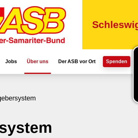
Direkt
zum
Inhalt
Schleswig
ion
Jobs
Über uns
Der ASB vor Ort
Spenden
gebersystem
rsystem