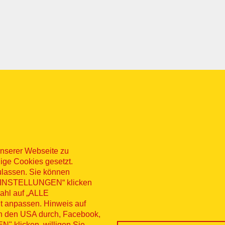
nserer Webseite zu
ige Cookies gesetzt.
ulassen. Sie können
 „EINSTELLUNGEN“ klicken
sum
Datenschutz
Kontakt
Hinweisg
wahl auf „ALLE
t anpassen. Hinweis auf
nü
erruf
in den USA durch, Facebook,
 klicken, willigen Sie